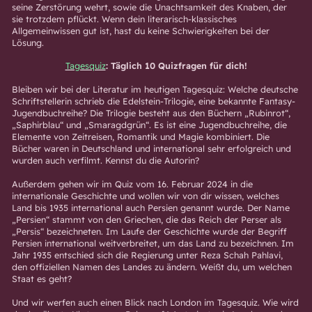
seine Zerstörung wehrt, sowie die Unachtsamkeit des Knaben, der
sie trotzdem pflückt. Wenn dein literarisch-klassisches
Allgemeinwissen gut ist, hast du keine Schwierigkeiten bei der
Lösung.
Tagesquiz
: Täglich 10 Quizfragen für dich!
Bleiben wir bei der Literatur im heutigen Tagesquiz: Welche deutsche
Schriftstellerin schrieb die Edelstein-Trilogie, eine bekannte Fantasy-
Jugendbuchreihe? Die Trilogie besteht aus den Büchern „Rubinrot“,
„Saphirblau“ und „Smaragdgrün“. Es ist eine Jugendbuchreihe, die
Elemente von Zeitreisen, Romantik und Magie kombiniert. Die
Bücher waren in Deutschland und international sehr erfolgreich und
wurden auch verfilmt. Kennst du die Autorin?
Außerdem gehen wir im Quiz vom 16. Februar 2024 in die
internationale Geschichte und wollen wir von dir wissen, welches
Land bis 1935 international auch Persien genannt wurde. Der Name
„Persien“ stammt von den Griechen, die das Reich der Perser als
„Persis“ bezeichneten. Im Laufe der Geschichte wurde der Begriff
Persien international weitverbreitet, um das Land zu bezeichnen. Im
Jahr 1935 entschied sich die Regierung unter Reza Schah Pahlavi,
den offiziellen Namen des Landes zu ändern. Weißt du, um welchen
Staat es geht?
Und wir werfen auch einen Blick nach London im Tagesquiz. Wie wird