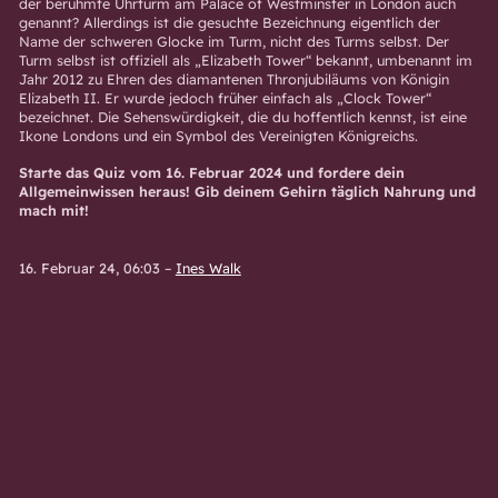
der berühmte Uhrturm am Palace of Westminster in London auch
genannt? Allerdings ist die gesuchte Bezeichnung eigentlich der
Name der schweren Glocke im Turm, nicht des Turms selbst. Der
Turm selbst ist offiziell als „Elizabeth Tower“ bekannt, umbenannt im
Jahr 2012 zu Ehren des diamantenen Thronjubiläums von Königin
Elizabeth II. Er wurde jedoch früher einfach als „Clock Tower“
bezeichnet. Die Sehenswürdigkeit, die du hoffentlich kennst, ist eine
Ikone Londons und ein Symbol des Vereinigten Königreichs.
Starte das Quiz vom 16. Februar 2024 und fordere dein
Allgemeinwissen heraus! Gib deinem Gehirn täglich Nahrung und
mach mit!
16. Februar 24, 06:03
–
Ines Walk