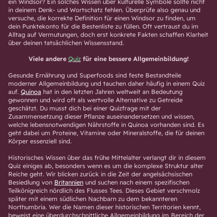
ein Windsor? Ein solches Wissen über kulturelle Symbole sollte nicht
in deinem Denk- und Wortschatz fehlen. Überprüfe also genau und
versuche, die korrekte Definition für einen Windsor zu finden, um
dein Punktekonto für die Bestenliste zu füllen. Oft vertraust du im
Alltag auf Vermutungen, doch erst konkrete Fakten schaffen Klarheit
über deinen tatsächlichen Wissensstand.
Viele andere
Quiz
für eine bessere Allgemeinbildung!
Gesunde Ernährung und Superfoods sind feste Bestandteile
moderner Allgemeinbildung und tauchen daher häufig in einem Quiz
auf.
Quinoa
hat in den letzten Jahren weltweit an Bedeutung
gewonnen und wird oft als wertvolle Alternative zu Getreide
geschätzt. Du musst dich bei einer Quizfrage mit der
Zusammensetzung dieser Pflanze auseinandersetzen und wissen,
welche lebensnotwendigen Nährstoffe in Quinoa vorhanden sind. Es
geht dabei um Proteine, Vitamine oder Mineralstoffe, die für deinen
Körper essenziell sind.
Historisches Wissen über das frühe Mittelalter verlangt dir in diesem
Quiz einiges ab, besonders wenn es um die komplexe Struktur alter
Reiche geht. Wir blicken zurück in die Zeit der angelsächsischen
Besiedlung von
Britannien
und suchen nach einem spezifischen
Teilkönigreich nördlich des Flusses Tees. Dieses Gebiet verschmolz
später mit einem südlichen Nachbarn zu dem bekannteren
Northumbria. Wer die Namen dieser historischen Territorien kennt,
beweist eine überdurchschnittliche Allgemeinbildung im Bereich der