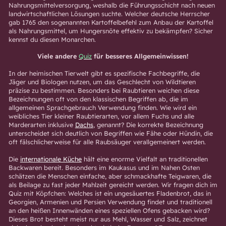
Nahrungsmittelversorgung, weshalb die Führungsschicht nach neuen
landwirtschaftlichen Lösungen suchte. Welcher deutsche Herrscher
gab 1765 den sogenannten Kartoffelbefehl zum Anbau der Kartoffel
als Nahrungsmittel, um Hungersnöte effektiv zu bekämpfen? Sicher
kennst du diesen Monarchen.
Viele andere
Quiz
für besseres Allgemeinwissen!
In der heimischen Tierwelt gibt es spezifische Fachbegriffe, die
Jäger und Biologen nutzen, um das Geschlecht von Wildtieren
präzise zu bestimmen. Besonders bei Raubtieren weichen diese
Bezeichnungen oft von den klassischen Begriffen ab, die im
allgemeinen Sprachgebrauch Verwendung finden. Wie wird ein
weibliches Tier kleiner Raubtierarten, vor allem Fuchs und alle
Marderarten inklusive
Dachs
, genannt? Die korrekte Bezeichnung
unterscheidet sich deutlich von Begriffen wie Fähe oder Hündin, die
oft fälschlicherweise für alle Raubsäuger verallgemeinert werden.
Die
internationale Küche
hält eine enorme Vielfalt an traditionellen
Backwaren bereit. Besonders im Kaukasus und im Nahen Osten
schätzen die Menschen einfache, aber schmackhafte Teigwaren, die
als Beilage zu fast jeder Mahlzeit gereicht werden. Wir fragen dich im
Quiz mit Köpfchen: Welches ist ein ungesäuertes Fladenbrot, das in
Georgien, Armenien und Persien Verwendung findet und traditionell
an den heißen Innenwänden eines speziellen Ofens gebacken wird?
Dieses Brot besteht meist nur aus Mehl, Wasser und Salz, zeichnet