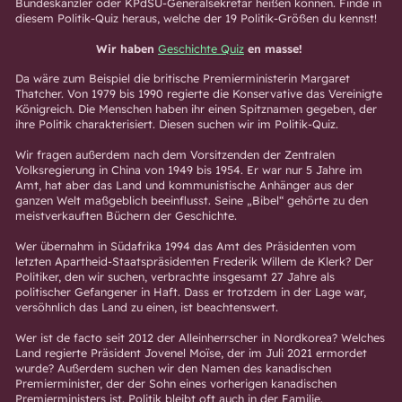
Bundeskanzler oder KPdSU-Generalsekretär heißen können. Finde in
diesem Politik-Quiz heraus, welche der 19 Politik-Größen du kennst!
Wir haben
Geschichte Quiz
en masse!
Da wäre zum Beispiel die britische Premierministerin Margaret
Thatcher. Von 1979 bis 1990 regierte die Konservative das Vereinigte
Königreich. Die Menschen haben ihr einen Spitznamen gegeben, der
ihre Politik charakterisiert. Diesen suchen wir im Politik-Quiz.
Wir fragen außerdem nach dem Vorsitzenden der Zentralen
Volksregierung in China von 1949 bis 1954. Er war nur 5 Jahre im
Amt, hat aber das Land und kommunistische Anhänger aus der
ganzen Welt maßgeblich beeinflusst. Seine „Bibel“ gehörte zu den
meistverkauften Büchern der Geschichte.
Wer übernahm in Südafrika 1994 das Amt des Präsidenten vom
letzten Apartheid-Staatspräsidenten Frederik Willem de Klerk? Der
Politiker, den wir suchen, verbrachte insgesamt 27 Jahre als
politischer Gefangener in Haft. Dass er trotzdem in der Lage war,
versöhnlich das Land zu einen, ist beachtenswert.
Wer ist de facto seit 2012 der Alleinherrscher in Nordkorea? Welches
Land regierte Präsident Jovenel Moïse, der im Juli 2021 ermordet
wurde? Außerdem suchen wir den Namen des kanadischen
Premierminister, der der Sohn eines vorherigen kanadischen
Premierministers ist. Politik bleibt oft auch in der Familie.