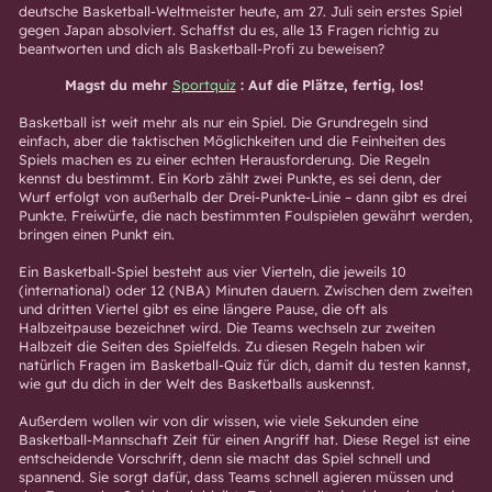
deutsche Basketball-Weltmeister heute, am 27. Juli sein erstes Spiel
gegen Japan absolviert. Schaffst du es, alle 13 Fragen richtig zu
beantworten und dich als Basketball-Profi zu beweisen?
Magst du mehr
Sportquiz
: Auf die Plätze, fertig, los!
Basketball ist weit mehr als nur ein Spiel. Die Grundregeln sind
einfach, aber die taktischen Möglichkeiten und die Feinheiten des
Spiels machen es zu einer echten Herausforderung. Die Regeln
kennst du bestimmt. Ein Korb zählt zwei Punkte, es sei denn, der
Wurf erfolgt von außerhalb der Drei-Punkte-Linie – dann gibt es drei
Punkte. Freiwürfe, die nach bestimmten Foulspielen gewährt werden,
bringen einen Punkt ein.
Ein Basketball-Spiel besteht aus vier Vierteln, die jeweils 10
(international) oder 12 (NBA) Minuten dauern. Zwischen dem zweiten
und dritten Viertel gibt es eine längere Pause, die oft als
Halbzeitpause bezeichnet wird. Die Teams wechseln zur zweiten
Halbzeit die Seiten des Spielfelds. Zu diesen Regeln haben wir
natürlich Fragen im Basketball-Quiz für dich, damit du testen kannst,
wie gut du dich in der Welt des Basketballs auskennst.
Außerdem wollen wir von dir wissen, wie viele Sekunden eine
Basketball-Mannschaft Zeit für einen Angriff hat. Diese Regel ist eine
entscheidende Vorschrift, denn sie macht das Spiel schnell und
spannend. Sie sorgt dafür, dass Teams schnell agieren müssen und