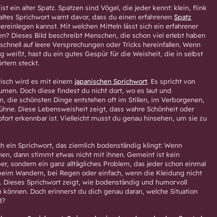
ist ein alter Spatz. Spatzen sind Vögel, die jeder kennt: klein, flink
 altes Sprichwort warnt davor, dass du einen erfahrenen
Spatz
hereinlegen kannst. Mit welchen Mitteln lässt sich ein erfahrener
gen? Dieses Bild beschreibt Menschen, die schon viel erlebt haben
schnell auf leere Versprechungen oder Tricks hereinfallen. Wenn
g weißt, hast du ein gutes Gespür für die Weisheit, die in selbst
rtern steckt.
isch wird es mit einem
japanischen Sprichwort
. Es spricht von
umen. Doch diese findest du nicht dort, wo es laut und
ein, die schönsten Dinge entstehen oft im Stillen, im Verborgenen,
ühne. Diese Lebensweisheit zeigt, dass wahre Schönheit oder
fort erkennbar ist. Vielleicht musst du genau hinsehen, um sie zu
h ein Sprichwort, das ziemlich bodenständig klingt: Wenn
en, dann stimmt etwas nicht mit ihnen. Gemeint ist kein
er, sondern ein ganz alltägliches Problem, das jeder schon einmal
ht beim Wandern, bei Regen oder einfach, wenn die Kleidung nicht
lte. Dieses Sprichwort zeigt, wie bodenständig und humorvoll
önnen. Doch erinnerst du dich genau daran, welche Situation
d?