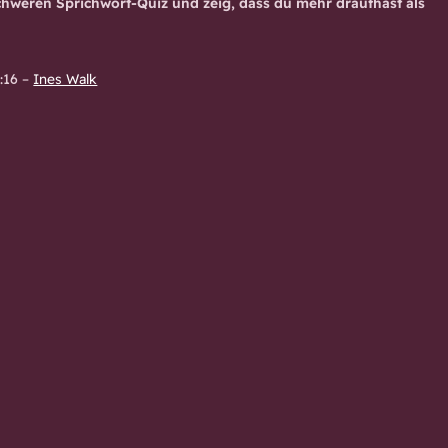
hweren Sprichwort-Quiz und zeig, dass du mehr draufhast als
:16
–
Ines Walk