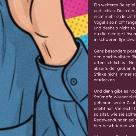
Ein weiteres Beispiel 
und schlau. Doch ein
nicht mehr so leicht 
Vogel also nicht fan
und deshalb nicht so 
du die richtige Lösun
in schweren Sprichwö
Ganz besonders poet
den prachtvollsten Bl
offensichtlich ist. N
abseits der großen B
Stärke nicht immer so
entdecken.
Und dann gibt es noc
Strümpfe
Wasser zieh
geheimnisvoller Zaub
erlebt hat. Vielleic
so sitzt, wie sie sol
Redewendungen sein k
hier beschrieben wir