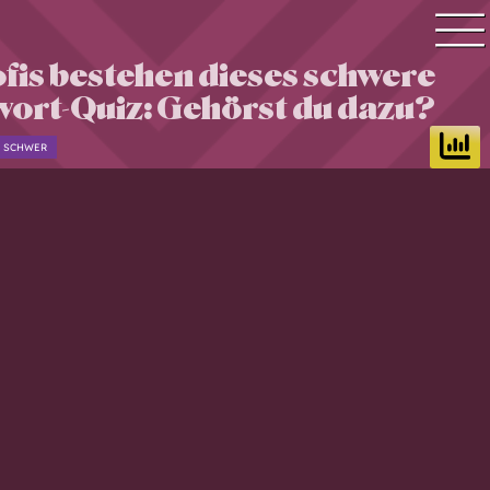
fis bestehen dieses schwere
Quiz Suche
wort-Quiz: Gehörst du dazu?
Quiz Themen
SCHWER
Quiz Training
Zeit Quiz
Schwierigkeitsgrad
Antworten
Alle Bestenlisten
Offline Quiz
Anmelden