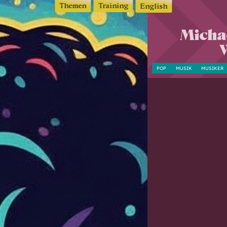
Themen
Training
English
Michae
POP
MUSIK
MUSIKER