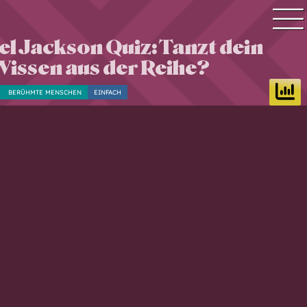
l Jackson Quiz: Tanzt dein
Quiz Suche
Wissen aus der Reihe?
Quiz Themen
BERÜHMTE MENSCHEN
EINFACH
Quiz Training
Zeit Quiz
Schwierigkeitsgrad
Antworten
Alle Bestenlisten
Offline Quiz
Anmelden