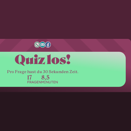
Quiz los!
Pro Frage hast du 30 Sekunden Zeit.
17
8,5
FRAGEN
MINUTEN