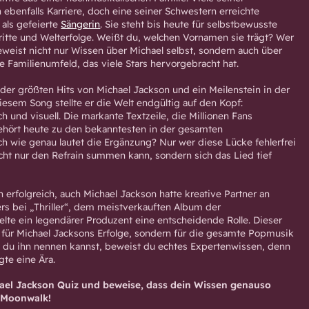
ebenfalls Karriere, doch eine seiner Schwestern erreichte
 als gefeierte
Sängerin
. Sie steht bis heute für selbstbewusste
tritte und Welterfolge. Weißt du, welchen Vornamen sie trägt? Wer
eweist nicht nur Wissen über Michael selbst, sondern auch über
 Familienumfeld, das viele Stars hervorgebracht hat.
er der größten Hits von Michael Jackson und ein Meilenstein in der
iesem Song stellte er die Welt endgültig auf den Kopf:
ch und visuell. Die markante Textzeile, die Millionen Fans
ehört heute zu den bekanntesten in der gesamten
h wie genau lautet die Ergänzung? Nur wer diese Lücke fehlerfrei
 nicht nur den Refrain summen kann, sondern sich das Lied tief
ein erfolgreich, auch Michael Jackson hatte kreative Partner an
ers bei „Thriller“, dem meistverkauften Album der
elte ein legendärer Produzent eine entscheidende Rolle. Dieser
 für Michael Jacksons Erfolge, sondern für die gesamte Popmusik
 du ihn nennen kannst, beweist du echtes Expertenwissen, denn
gte eine Ära.
chael Jackson Quiz und beweise, dass dein Wissen genauso
r Moonwalk!