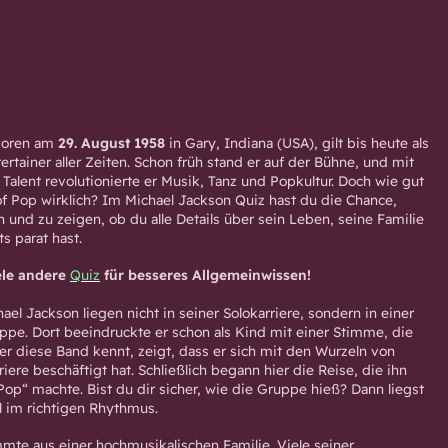
eboren am
29. August 1958
in Gary, Indiana (USA), gilt bis heute als
ertainer aller Zeiten. Schon früh stand er auf der Bühne, und mit
Talent revolutionierte er Musik, Tanz und Popkultur. Doch wie gut
f Pop wirklich? Im Michael Jackson Quiz hast du die Chance,
 und zu zeigen, ob du alle Details über sein Leben, seine Familie
s parat hast.
ele andere
Quiz
für besseres Allgemeinwissen!
el Jackson liegen nicht in seiner Solokarriere, sondern in einer
pe. Dort beeindruckte er schon als Kind mit einer Stimme, die
er diese Band kennt, zeigt, dass er sich mit den Wurzeln von
iere beschäftigt hat. Schließlich begann hier die Reise, die ihn
Pop“ machte. Bist du dir sicher, wie die Gruppe hieß? Dann liegst
 im richtigen Rhythmus.
mte aus einer hochmusikalischen Familie. Viele seiner