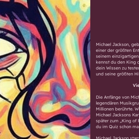
Michael Jackson, g
einer der größten Ent
seinem einzigartigen 
kennst du den King o
dein Wissen zu testen
und seine größten Hit
Vi
Die Anfänge von Micha
legendären Musikgrup
Millionen berührte. W
Michael Jacksons Karr
später zum „King of 
du im Quiz schon mal
Michael Jackson stam