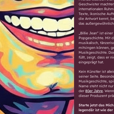
Geschwister machten 
internationalen Ruhm
Texte, ikonische Auf
die Antwort kennt, b
das außergewöhnliche
„Billie Jean“ ist ein
Popgeschichte. Mit d
musikalisch, tänzeris
mitsingen können, g
Musikgeschichte. Doc
füllt, zeigt, dass er
eingeprägt hat.
Kein Künstler ist all
seiner Seite. Besond
Musikgeschichte, spi
Name steht nicht nur
der
80er Jahre
. Wenn
dieser Produzent prä
Starte jetzt das Mi
legendär ist wie de