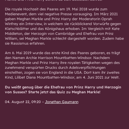
Die royale Hochzeit des Paares am 19. Mai 2018 wurde zum
Medienevent, dem viel negative Presse vorausging. Im März 2021
gaben Meghan Markle und Prinz Harry der Moderatorin Oprah
Winfrey ein Interview, in welchem sie rückblickend Vorwürfe gegen
Klatschblätter und das Königshaus erhoben. Im Vergleich mit Kate
Middleton, der Herzogin von Cambridge und Ehefrau von Prinz
William, sei Meghan Markle schlecht dargestellt worden. Zudem habe
sie Rassismus erfahren.
Am 6. Mai 2019 wurde das erste Kind des Paares geboren, es trägt
den Namen Archie Harrison Mountbatten-Windsor. Nachdem
Meghan Markle und Prinz Harry ihre royalen Tätigkeiten wegen des
zunehmend verspürten Drucks durch Adelsverpflichtungen
einstellten, zogen sie von England in die USA. Dort kam ihr zweites
Kind, Lilibet Diana Mountbatten-Windsor, am 4. Juni 2021 zur Welt.
Du weißt genug über die Ehefrau von Prinz Harry und Herzogin
von Sussex? Starte jetzt das Quiz zu Meghan Markle!
04. August 22, 09:20
–
Jonathan Gaumann