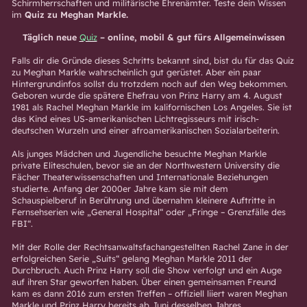
Schirmherrschaften und militärische Ehrenämter. Teste dein Wissen
im
Quiz zu Meghan Markle.
Täglich neue
Quiz
– online, mobil & gut fürs Allgemeinwissen
Falls dir die Gründe dieses Schritts bekannt sind, bist du für das Quiz
zu Meghan Markle wahrscheinlich gut gerüstet. Aber ein paar
Hintergrundinfos sollst du trotzdem noch auf den Weg bekommen.
Geboren wurde die spätere Ehefrau von Prinz Harry am 4. August
1981 als Rachel Meghan Markle im kalifornischen Los Angeles. Sie ist
das Kind eines US-amerikanischen Lichtregisseurs mit irisch-
deutschen Wurzeln und einer afroamerikanischen Sozialarbeiterin.
Als junges Mädchen und Jugendliche besuchte Meghan Markle
private Eliteschulen, bevor sie an der Northwestern University die
Fächer Theaterwissenschaften und Internationale Beziehungen
studierte. Anfang der 2000er Jahre kam sie mit dem
Schauspielberuf in Berührung und übernahm kleinere Auftritte in
Fernsehserien wie „General Hospital“ oder „Fringe – Grenzfälle des
FBI“.
Mit der Rolle der Rechtsanwaltsfachangestellten Rachel Zane in der
erfolgreichen Serie „Suits“ gelang Meghan Markle 2011 der
Durchbruch. Auch Prinz Harry soll die Show verfolgt und ein Auge
auf ihren Star geworfen haben. Über einen gemeinsamen Freund
kam es dann 2016 zum ersten Treffen – offiziell liiert waren Meghan
Markle und Prinz Harry bereits ab Juni desselben Jahres.