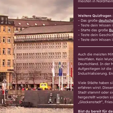
meisten in Nordrhein
Weitere Quizfragen 
– Das große
deutsche
– Teste dein Wissen
– Starte das große
Bu
– Teste dein Geschi
– Teste dein Wissen
Auch die meisten Mit
Westfalen. Kein Wund
Deutschland. In der 
Aufgestiegen ist die
Industrialisierung. 
Viele Städte haben 
erfahren wirst. Diese
Stadt stammt oder si
hergestellt worden s
„Glockenstadt“, Fries
Bist du bereit für 