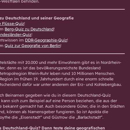
-Westfalen befinden.
zu Deutschland und seiner Geografie
 Flüsse-Quiz
!
 im
Berg-Quiz zu Deutschland
!
ndesländer-Quiz
!
chtswissen im
DDR-Geographie-Quiz
!
 im
Quiz zur Geografie von Berlin
!
telstädte mit 20.000 und mehr Einwohnern gibt es in Nordrhein-
er, denn es ist das bevölkerungsreichste Bundesland
Metropolregion Rhein-Ruhr leben rund 10 Millionen Menschen.
 Region im frühen 19. Jahrhundert durch eine enorm schnelle
Entscheidend dafür war unter anderem der Erz- und Kohlebergbau.
sich Beinamen gegeben wie du in diesem Deutschland-Quiz
r kann sich zum Beispiel auf eine Person beziehen, die aus der
e bekannt gemacht hat. Auch besondere Güter, die in den Städten
ind, können als Namensgeber fungieren. So ist Apolda die
oythe die „Eisenstadt“ und Güstrow die „Barlachstadt“.
das Deutschland-Quiz? Dann teste deine geografischen