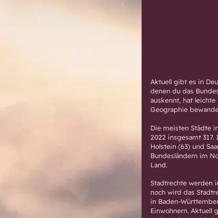
Aktuell gibt es in D
denen du das Bundesl
auskennt, hat leichte
Geographie bewandert
Die meisten Städte i
2022 insgesamt 317.
Holstein (63) und Saa
Bundesländern im Nord
Land.
Stadtrechte werden i
noch wird das Stadtr
in Baden-Württemberg
Einwohnern. Aktuell 