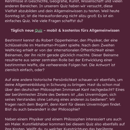
Kenntnisse in Geschichte, Geografie, Kunst, Wissenschaft und vielen
anderen Bereichen. In unserem Quiz haben wir versucht, diese
Vielfalt abzubilden und dein Allgemeinwissen zu testen. Weil heute
Sonntag ist, ist die Herausforderung nicht allzu groß: Es ist ein
einfaches Quiz. Wie viele Fragen schaffst du?
Täglich neue
Quiz
– mobil & kostenlos fürs Allgemeinwissen
Bestimmt kennst du Robert Oppenheimer, den Physiker, der eine
Schlüsselrolle im Manhattan-Projekt spielte. Nach dem Zweiten
Weltkrieg erhielt er von der internationalen Öffentlichkeit einen
Beinamen, der ihn nicht gerade glücklich machte. Dieser Beiname
resultierte aus seiner zentralen Rolle bei der Entwicklung einer
bestimmten Waffe, die verheerende Folgen hat. Die Antwort ist
ziemlich einfach, oder?
Auf eine andere historische Persönlichkeit schauen wir ebenfalls, um
deine Allgemeinbildung in Schwung zu bringen. Hast du schon mal
über den deutschen Philosophen Immanuel Kant nachgedacht? Eines
der berühmtesten Zitate des Denkers ist „das Unvermögen, sich
seines Verstandes ohne Leitung eines anderen zu bedienen“. Wir
fragen nach dem Begriff, denn Kant für dieses Unvermögen findet.
Bist du auch bewandert in der Philosophie?
Neben einem Physiker und einem Philosophen interessiert uns auch
ein Maler. Kunstliebhaber kommen bei diesem Quiz also ebenfalls auf
ihre Kosten. Weißt du, zu welcher Kunstrichtung das berühmte