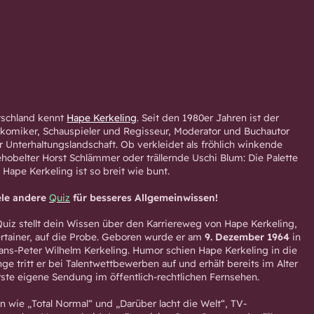
tschland kennt
Hape Kerkeling
. Seit den 1980er Jahren ist der
komiker, Schauspieler und Regisseur, Moderator und Buchautor
r Unterhaltungslandschaft. Ob verkleidet als fröhlich winkende
ehobelter Horst Schlämmer oder trällernde Uschi Blum: Die Palette
Hape Kerkeling ist so breit wie bunt.
ele andere
Quiz
für besseres Allgemeinwissen!
uiz stellt dein Wissen über den Karriereweg von Hape Kerkeling,
rtainer, auf die Probe. Geboren wurde er am
9. Dezember 1964
in
ans-Peter Wilhelm Kerkeling. Humor schien Hape Kerkeling in die
ge tritt er bei Talentwettbewerben auf und erhält bereits im Alter
rste eigene Sendung im öffentlich-rechtlichen Fernsehen.
wie „Total Normal“ und „Darüber lacht die Welt“, TV-