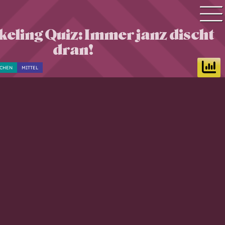
eling Quiz: Immer janz discht
Quiz Suche
dran!
Quiz Themen
CHEN
MITTEL
Quiz Training
Zeit Quiz
Schwierigkeitsgrad
Antworten
Alle Bestenlisten
Offline Quiz
Anmelden