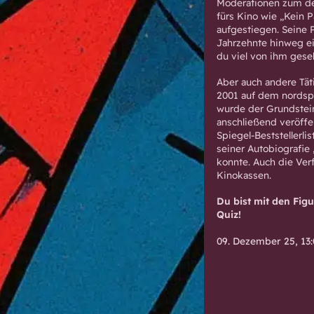
Moderationen zum de
fürs Kino wie „Kein 
aufgestiegen. Seine 
Jahrzehnte hinweg ei
du viel von ihm geseh
Aber auch andere Täti
2001 auf dem nords
wurde der Grundstein
anschließend veröffe
Spiegel-Beststellerli
seiner Autobiografie
konnte. Auch die Verf
Kinokassen.
Du bist mit den Figu
Quiz!
09. Dezember 25, 13