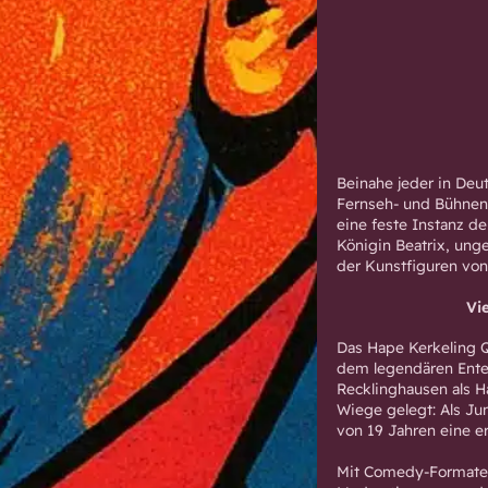
Beinahe jeder in Deu
Fernseh- und Bühnen
eine feste Instanz de
Königin Beatrix, ung
der Kunstfiguren von 
Vi
Das Hape Kerkeling Q
dem legendären Ente
Recklinghausen als H
Wiege gelegt: Als Jun
von 19 Jahren eine e
Mit Comedy-Formaten 