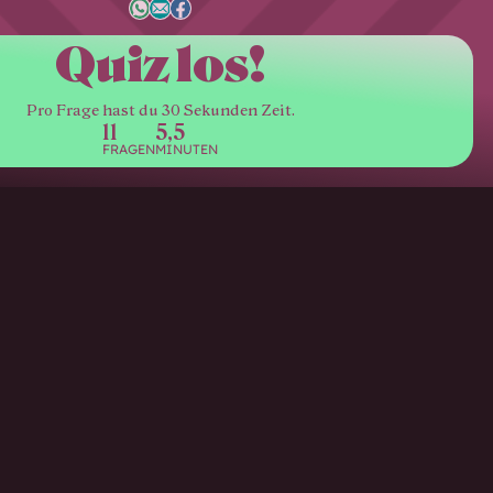
Quiz los!
Pro Frage hast du 30 Sekunden Zeit.
11
5,5
FRAGEN
MINUTEN