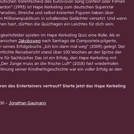
utschen Vorentscheid des Eurovision Song Contest oder Filmen
Pardon“ (1993) ist Hape Kerkeling zum deutschen Superstar
Parodien, Streiche und selbst kreierten Figuren haben über
n Millionenpublikum in schallendes Gelächter versetzt. Und wenn
en hast, dürften die Quizfragen ein Leichtes für dich sein.
gkeitsfelder spielen im Hape Kerkeling Quiz eine Rolle. Als er
panischen
Jakobsweg
nach Santiago de Compostela pilgerte,
 seines Erfolgsbuchs „Ich bin dann mal weg“ (2009) gelegt. Der
ntlichte Reisebericht stand über 100 Wochen an der Spitze der
ste für Sachbücher. Das ist ein Erfolg, den Hape Kerkeling mit
 „Der Junge muss an die frische Luft“ (2018) fast wiederholen
ilmung seiner Kindheitsgeschichte war ein voller Erfolg an den
ren des Entertainers vertraut? Starte jetzt das Hape Kerkeling
:00
–
Jonathan Gaumann