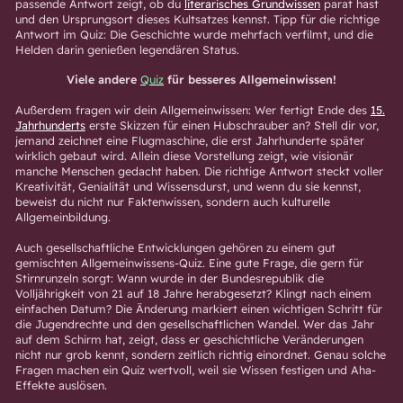
passende Antwort zeigt, ob du
literarisches Grundwissen
parat hast
und den Ursprungsort dieses Kultsatzes kennst. Tipp für die richtige
Antwort im Quiz: Die Geschichte wurde mehrfach verfilmt, und die
Helden darin genießen legendären Status.
Viele andere
Quiz
für besseres Allgemeinwissen!
Außerdem fragen wir dein Allgemeinwissen: Wer fertigt Ende des
15.
Jahrhunderts
erste Skizzen für einen Hubschrauber an? Stell dir vor,
jemand zeichnet eine Flugmaschine, die erst Jahrhunderte später
wirklich gebaut wird. Allein diese Vorstellung zeigt, wie visionär
manche Menschen gedacht haben. Die richtige Antwort steckt voller
Kreativität, Genialität und Wissensdurst, und wenn du sie kennst,
beweist du nicht nur Faktenwissen, sondern auch kulturelle
Allgemeinbildung.
Auch gesellschaftliche Entwicklungen gehören zu einem gut
gemischten Allgemeinwissens-Quiz. Eine gute Frage, die gern für
Stirnrunzeln sorgt: Wann wurde in der Bundesrepublik die
Volljährigkeit von 21 auf 18 Jahre herabgesetzt? Klingt nach einem
einfachen Datum? Die Änderung markiert einen wichtigen Schritt für
die Jugendrechte und den gesellschaftlichen Wandel. Wer das Jahr
auf dem Schirm hat, zeigt, dass er geschichtliche Veränderungen
nicht nur grob kennt, sondern zeitlich richtig einordnet. Genau solche
Fragen machen ein Quiz wertvoll, weil sie Wissen festigen und Aha-
Effekte auslösen.