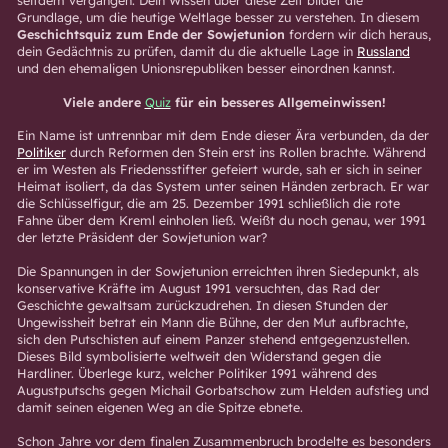
Grundlage, um die heutige Weltlage besser zu verstehen. In diesem
Geschichtsquiz zum Ende der Sowjetunion
fordern wir dich heraus,
dein Gedächtnis zu prüfen, damit du die aktuelle Lage in
Russland
und den ehemaligen Unionsrepubliken besser einordnen kannst.
Viele andere
Quiz
für ein besseres Allgemeinwissen!
Ein Name ist untrennbar mit dem Ende dieser Ära verbunden, da der
Politiker
durch Reformen den Stein erst ins Rollen brachte. Während
er im Westen als Friedensstifter gefeiert wurde, sah er sich in seiner
Heimat isoliert, da das System unter seinen Händen zerbrach. Er war
die Schlüsselfigur, die am 25. Dezember 1991 schließlich die rote
Fahne über dem Kreml einholen ließ. Weißt du noch genau, wer 1991
der letzte Präsident der Sowjetunion war?
Die Spannungen in der Sowjetunion erreichten ihren Siedepunkt, als
konservative Kräfte im August 1991 versuchten, das Rad der
Geschichte gewaltsam zurückzudrehen. In diesen Stunden der
Ungewissheit betrat ein Mann die Bühne, der den Mut aufbrachte,
sich den Putschisten auf einem Panzer stehend entgegenzustellen.
Dieses Bild symbolisierte weltweit den Widerstand gegen die
Hardliner. Überlege kurz, welcher Politiker 1991 während des
Augustputschs gegen Michail Gorbatschow zum Helden aufstieg und
damit seinen eigenen Weg an die Spitze ebnete.
Schon Jahre vor dem finalen Zusammenbruch brodelte es besonders