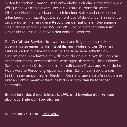
in den baltischen Staaten. Dort entwickelte sich eine Protestform, die
völlig ohne Waffen auskam und auf kulturelle Identität setzte.
Millionen Menschen verbanden sich in einer Kette und nutzten ihre
alten Lieder als mächtiges Instrument des Widerstands. Erinnerst du
dich, welchen Namen diese
Revolution
der nationalen Bewegungen
im Baltikum von 1987 bis 1991 erhielt? Solche Details trennen im
Geschichtsquiz die Laien von den echten Experten.
Der Zerfall der Sowjetunion war auch der Beginn eines radikalen
Übergangs zu einem
wilden Kapitalismus
. Während der Staat an
Einfluss verlor, bildete sich in Russland eine neue Schicht von
superreichen Geschäftsleuten, die sich durch die Privatisierung von
Staatsbetrieben unermessliches Vermögen sicherten. Diese Männer
übten hinter den Kulissen enormen politischen Druck aus. Hast du im
Kopf, welche Personengruppe nach dem Zerfall der Sowjetunion
1991 massiv an politischer Macht in Russland gewann? Wenn du diese
Fragen richtig beantwortest, hast du definitiv den historischen
Durchblick.
Starte jetzt das Geschichtsquiz 1991 und beweise dein Wissen
über das Ende der Sowjetunion!
31. Januar 26, 11:08
–
Ines Walk