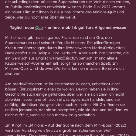
die unbedingt dem bösesten Superschurken der Welt dienen wollten,
zu Publikumslieblingen entwickeln würden. Ende Juni 2022 kommt
ein neuer Film mit ihnen in die Kinos. Starte das Minions-Quiz und
zeige, was du noch alles über sie weißt.
Täglich neue
Quiz
– online, mobil & gut fürs Allgemeinwissen
Mittlerweile gibt es ein ganzes Franchise rund um Gru, den
Superschurken und seine Helfer, die Minions. Die pillenförmigen
Kreaturen
überzeugen durch ihre liebenswerten Merkwürdigkeiten.
Dazu gehört zum Beispiel ihre Herkunft. Aber auch ihre Sprache, die
ein Gemisch aus Englisch/Französisch/Spanisch ist und allerlei
Kauderwelsch-Wörter enthält, sorgt für so manchen Spaß. Im
Minions-Quiz wirst du zwei Wörter erkennen müssen. Bereite dich
also vor!
Am merkwürdigsten ist ihr ernsthafter Wunsch, unbedingt einer
bösen Führungskraft dienen zu wollen. Davon haben sie in ihrer
Geschichte auch einige gefunden, aber weil sie sich ziemlich leicht
ablenken lassen und oft auch etwas egoistisch handeln, sind sie
unfähig, die bösen Vorgesetzten auch zu halten. Mit Gru finden sie
endlich jemanden, der sie so akzeptiert, wie sie sind und bei dem es
nicht auffällt, wenn sie sich merkwürdig verhalten.
Im Kinofilm „Minions – Auf der Suche nach dem Mini-Boss“ (2022)
wird der Aufstieg von Gru zum größten Schurken der Welt
thematisiert. Du erinnerst dich? Im vorherigen Film „Minions“ (2015)