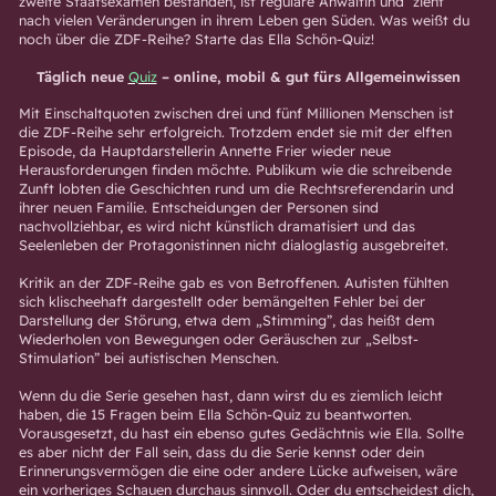
zweite Staatsexamen bestanden, ist reguläre Anwältin und zieht
nach vielen Veränderungen in ihrem Leben gen Süden. Was weißt du
noch über die ZDF-Reihe? Starte das Ella Schön-Quiz!
Täglich neue
Quiz
– online, mobil & gut fürs Allgemeinwissen
Mit Einschaltquoten zwischen drei und fünf Millionen Menschen ist
die ZDF-Reihe sehr erfolgreich. Trotzdem endet sie mit der elften
Episode, da Hauptdarstellerin Annette Frier wieder neue
Herausforderungen finden möchte. Publikum wie die schreibende
Zunft lobten die Geschichten rund um die Rechtsreferendarin und
ihrer neuen Familie. Entscheidungen der Personen sind
nachvollziehbar, es wird nicht künstlich dramatisiert und das
Seelenleben der Protagonistinnen nicht dialoglastig ausgebreitet.
Kritik an der ZDF-Reihe gab es von Betroffenen. Autisten fühlten
sich klischeehaft dargestellt oder bemängelten Fehler bei der
Darstellung der Störung, etwa dem „Stimming”, das heißt dem
Wiederholen von Bewegungen oder Geräuschen zur „Selbst-
Stimulation” bei autistischen Menschen.
Wenn du die Serie gesehen hast, dann wirst du es ziemlich leicht
haben, die 15 Fragen beim Ella Schön-Quiz zu beantworten.
Vorausgesetzt, du hast ein ebenso gutes Gedächtnis wie Ella. Sollte
es aber nicht der Fall sein, dass du die Serie kennst oder dein
Erinnerungsvermögen die eine oder andere Lücke aufweisen, wäre
ein vorheriges Schauen durchaus sinnvoll. Oder du entscheidest dich,