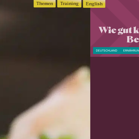
Themen
Training
English
Wie gut 
Be
DEUTSCHLAND
ERNÄHRU