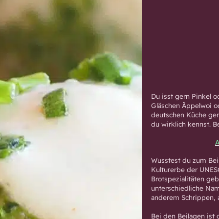
Du isst gern Pinkel 
Gläschen Äppelwoi od
deutschen Küche gena
du wirklich kennst. 
A
Wusstest du zum Beis
Kulturerbe der UNESC
Brotspezialitäten ge
unterschiedliche Nam
anderem Schrippen, 
Bei den Beilagen ist 