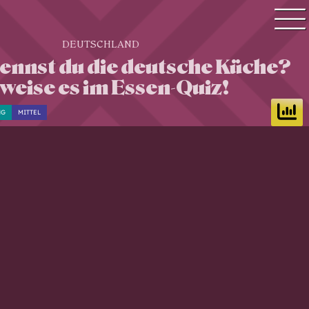
DEUTSCHLAND
Quiz Suche
kennst du die deutsche Küche?
Quiz Themen
weise es im Essen-Quiz!
Quiz Training
NG
MITTEL
Zeit Quiz
Schwierigkeitsgrad
Antworten
Alle Bestenlisten
Offline Quiz
Anmelden