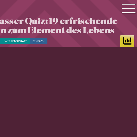
sser Quiz: 19 erfrischende
Quiz Suche
n zum Element des Lebens
Quiz Themen
WISSENSCHAFT
EINFACH
Quiz Training
Zeit Quiz
Schwierigkeitsgrad
Antworten
Alle Bestenlisten
Offline Quiz
Anmelden