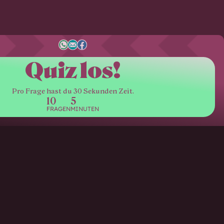
Quiz los!
Pro Frage hast du 30 Sekunden Zeit.
10
5
FRAGEN
MINUTEN