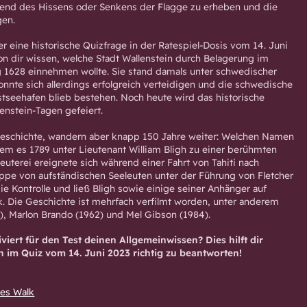
rend des Hissens oder Senkens der Flagge zu erheben und die
gen.
r eine historische Quizfrage in der Ratespiel-Dosis vom 14. Juni
von dir wissen, welche Stadt Wallenstein durch Belagerung im
g 1628 einnehmen wollte. Sie stand damals unter schwedischer
konnte sich allerdings erfolgreich verteidigen und die schwedische
stseehafen blieb bestehen. Noch heute wird das historische
enstein-Tagen gefeiert.
Geschichte, wandern aber knapp 150 Jahre weiter: Welchen Namen
 dem es 1789 unter Lieutenant William Bligh zu einer berühmten
uterei ereignete sich während einer Fahrt von Tahiti nach
ppe von aufständischen Seeleuten unter der Führung von Fletcher
e Kontrolle und ließ Bligh sowie einige seiner Anhänger auf
. Die Geschichte ist mehrfach verfilmt worden, unter anderem
5), Marlon Brando (1962) und Mel Gibson (1984).
iviert für den Test deinen Allgemeinwissen? Dies hilft dir
n im Quiz vom 14. Juni 2023 richtig zu beantworten!
nes Walk