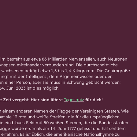
rn besteht aus etwa 86 Milliarden Nervenzellen, auch Neuronen
ynapsen miteinander verbunden sind. Die durchschnittliche
rwachsenen beträgt etwa 1,3 bis 1,4 Kilogramm. Die Gehirngröße
edingt mit der Intelligenz, dem Allgemeinwissen oder den
en einer Person, aber sie muss in Schwung gebracht werden:
4. Juni 2023 ist dies möglich.
e Zeit vergeht: Hier sind ältere
Tagesquiz
für dich!
h einem anderen Namen der Flagge der Vereinigten Staaten. Wie
t sie 13 rote und weiße Streifen, die für die ursprünglichen
ie ein blaues Feld mit 50 weißen Sternen, die die Bundesstaaten
Flagge wurde erstmals am 14. Juni 1777 gehisst und hat seitdem
rfahren. Es ist üblich, die amerikanische Nationalhymne zu