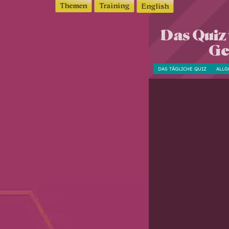
Themen
Training
English
Das Quiz 
Ge
DAS TÄGLICHE QUIZ
ALLG