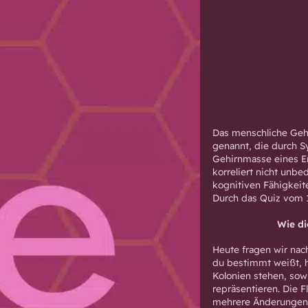
Das menschliche Gehi
genannt, die durch S
Gehirnmasse eines E
korreliert nicht unb
kognitiven Fähigkeit
Durch das Quiz vom 1
Wie di
Heute fragen wir nac
du bestimmt weißt, ha
Kolonien stehen, sow
repräsentieren. Die 
mehrere Änderungen e