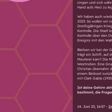
singen und sich wäh
Hand aufs Herz zu le
Wir haben auch wiede
2023. So wollen wir 
Dreißigjährigen Krie
Kontrolle. Die Stadt 
Kontrolle über den O
Ereignis mit den Wall
Bleiben wir bei der 
trägt ein Schiff, auf
Meuterei kam? Die Me
Westindien. Eine Gru
Christian übernahm di
einem Beiboot zurück
mit Clark Gable (193
Ist deine Gehirn akt
bestimmt, die Frage
14. Juni 23, 16:37
–
I