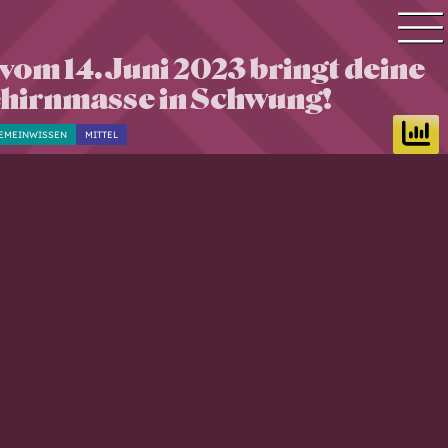
vom 14. Juni 2023 bringt deine
Quiz Suche
hirnmasse in Schwung!
Quiz Themen
EMEINWISSEN
MITTEL
Quiz Training
Zeit Quiz
Schwierigkeitsgrad
Antworten
Alle Bestenlisten
Offline Quiz
Anmelden