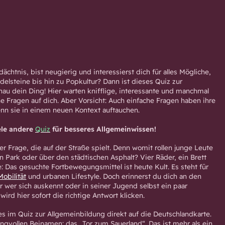
ächtnis, bist neugierig und interessierst dich für alles Mögliche,
delsteine bis hin zu Popkultur? Dann ist dieses Quiz zur
au dein Ding! Hier warten knifflige, interessante und manchmal
e Fragen auf dich. Aber Vorsicht: Auch einfache Fragen haben ihre
enn sie in einem neuen Kontext auftauchen.
ele andere
Quiz
für besseres Allgemeinwissen!
r Frage, die auf der Straße spielt. Denn womit rollen junge Leute
n Park oder über den städtischen Asphalt? Vier Räder, ein Brett
: Das gesuchte Fortbewegungsmittel ist heute Kult. Es steht für
Mobilität
und urbanen Lifestyle. Doch erinnerst du dich an den
 wer sich auskennt oder in seiner Jugend selbst ein paar
ird hier sofort die richtige Antwort klicken.
es im Quiz zur Allgemeinbildung direkt auf die Deutschlandkarte.
angvollen Beinamen: das „Tor zum Sauerland“. Das ist mehr als ein