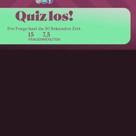
Quiz los!
Pro Frage hast du 30 Sekunden Zeit.
15
7,5
FRAGEN
MINUTEN