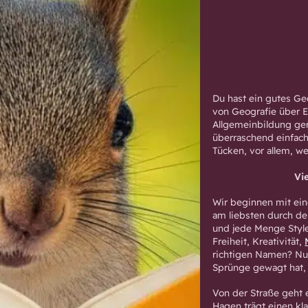
Du hast ein gutes Ged
von Geografie über E
Allgemeinbildung gen
überraschend einfach
Tücken, vor allem, w
Vi
Wir beginnen mit eine
am liebsten durch de
und jede Menge Style
Freiheit, Kreativität,
richtigen Namen? Nur
Sprünge gewagt hat, w
Von der Straße geht 
Hagen trägt einen kl