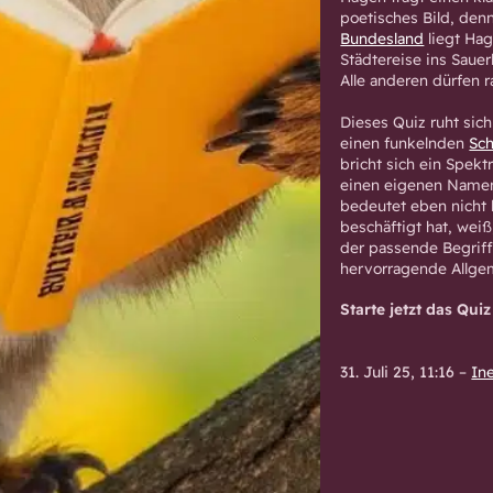
poetisches Bild, den
Bundesland
liegt Hag
Städtereise ins Sauer
Alle anderen dürfen 
Dieses Quiz ruht sich 
einen funkelnden
Sc
bricht sich ein Spek
einen eigenen Namen,
bedeutet eben nicht 
beschäftigt hat, weiß,
der passende Begriff
hervorragende Allge
Starte jetzt das Quiz
31. Juli 25, 11:16
–
In