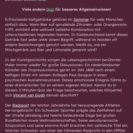
Viele andere
Quiz
für besseres Allgemeinwissen!
Erfrischende Kaltgetränke gehören im
Sommer
für viele Menschen
einfach dazu. Wenn Bier auf sprudelnde Zitronen- oder Orangennote
trifft, entsteht eine weltweit beliebte Kombination mit
unterschiedlichen regionalen Namen. In Süddeutschland kennt dieses
Getränk fast jeder unter einem Begriff, während im Norden oft
andere Bezeichnungen genutzt werden. Weißt du, wie ein
Mischgetränk aus Bier und Limonade genannt wird?
In der Kunstgeschichte sorgen die Lebensgeschichten berühmter
Maler immer wieder für große Diskussionen. Ein niederländischer
Künstler des Impressionismus geriet im Jahr 1888 nach einem
heftigen Streit mit seinem Kollegen Paul Gauguin in einen
psychischen Ausnahmezustand. Dieses emotionale Ereignis führte zu
einer dramatischen Tat an seinem eigenen Körper. Kannst du in
diesem 5 Minuten Quiz die Frage beantworten, welches Körperteil
sich
Vincent van Gogh
damals abschnitt?
Der
Radsport
der letzten Jahrzehnte hat herausragende Athleten
hervorgebracht. Ein Schweizer Sportler prägte das Zeitfahren auf
der Straße jahrelang und feierte bedeutende Siege bei großen
Rundfahrten sowie Weltmeisterschaften. Seine aerodynamische
Sitzposition und seine enorme Kraft brachten ihm zahlreiche Titel ein.
Welcher Schweizer war einer der führenden Radprofis in den 1990er