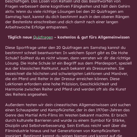
beschäftigen. Das Lösen von Rätseln und das Beantworten von
Fragen verbessert deine kognitiven Fähigkeiten und hält dein Gehirn
aktiv. Wenn du viele richtige Lösungen bei den 20 Quizfragen am
Samstag hast, kannst du dich bestimmt auch in den oberen Rängen
der Bestenliste einschreiben und dich damit nach einer langen
Arbeitswoche Erfolge entspannen.
Täglich neue
Quizfragen
– kostenlos & gut fürs Allgemeinwissen
Diese Sportfrage unter den 20 Quizfragen am Samstag kannst du
bestimmt schnell beantworten: In welchem Sport gibt es Die Hohe
Schule? Solltest du es nicht wissen, dann verraten wir dir die richtige
Lösung. Die Hohe Schule ist ein Begriff aus dem Pferdesport, speziell
aus der klassischen Reitkunst, auch bekannt als Dressurreiten. Sie
bezeichnet die höchsten und schwierigsten Lektionen und Manöver,
die ein Pferd und Reiter in der Dressur erreichen können. Diese
Lektionen erfordern eine hohe Präzision, Geschicklichkeit und
Harmonie zwischen Reiter und Pferd und werden oft als die Kunst
des Reitens angesehen.
Außerdem testen wir dein cineastisches Allgemeinwissen und suchen
einen Schauspieler und Kampfkünstler, der in den 1970er-Jahren das
Genre des Martial Arts-Films im Westen bekannt machte. Er brach
durch kulturelle Barrieren und wurde zu einem Symbol für Stärke,
Disziplin und Selbstverbesserung. Sein Einfluss reicht weit über die
Filmindustrie hinaus und hat Generationen von Kampfkünstlern
inspiriert. Bestimmt kennst du seinen Namen und kannst auf die