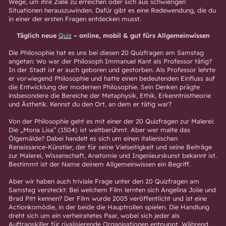
Wege, um ihre Ziele zu erreichen oder sich aus schwierigen
Situationen herauszuwinden. Dafür gibt es eine Redewendung, die du
in einer der ersten Fragen entdecken musst.
Täglich neue
Quiz
– online, mobil & gut fürs Allgemeinwissen
Die Philosophie hat es uns bei diesen 20 Quizfragen am Samstag
angetan: Wo war der Philosoph Immanuel Kant als Professor tätig?
In der Stadt ist er auch geboren und gestorben. Als Professor lehrte
er vorwiegend Philosophie und hatte einen bedeutenden Einfluss auf
die Entwicklung der modernen Philosophie. Sein Denken prägte
insbesondere die Bereiche der Metaphysik, Ethik, Erkenntnistheorie
und Ästhetik. Kennst du den Ort, an dem er tätig war?
Von der Philosophie geht es mit einer der 20 Quizfragen zur Malerei:
Die „Mona Lisa” (1504) ist weltberühmt. Aber wer malte das
Ölgemälde? Dabei handelt es sich um einen italienischen
Renaissance-Künstler, der für seine Vielseitigkeit und seine Beiträge
zur Malerei, Wissenschaft, Anatomie und Ingenieurskunst bekannt ist.
Bestimmt ist der Name deinem Allgemeinwissen ein Begriff.
Aber wir haben auch triviale Frage unter den 20 Quizfragen am
Samstag versteckt: Bei welchem Film lernten sich Angelina Jolie und
Brad Pitt kennen? Der Film wurde 2005 veröffentlicht und ist eine
Actionkomödie, in der beide die Hauptrollen spielen. Die Handlung
dreht sich um ein verheiratetes Paar, wobei sich jeder als
Auftragskiller für rivalisierende Organisationen entpuppt. Während