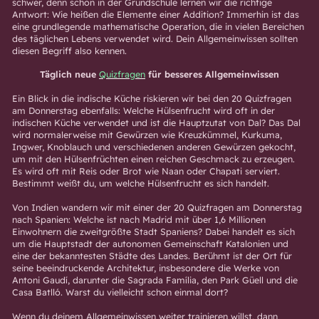
schwer, denn schon in der Grundschule lernen wir die richtige
Antwort: Wie heißen die Elemente einer Addition? Immerhin ist das
eine grundlegende mathematische Operation, die in vielen Bereichen
des täglichen Lebens verwendet wird. Dein Allgemeinwissen sollten
diesen Begriff also kennen.
Täglich neue
Quizfragen
für besseres Allgemeinwissen
Ein Blick in die indische Küche riskieren wir bei den 20 Quizfragen
am Donnerstag ebenfalls: Welche Hülsenfrucht wird oft in der
indischen Küche verwendet und ist die Hauptzutat von Dal? Das Dal
wird normalerweise mit Gewürzen wie Kreuzkümmel, Kurkuma,
Ingwer, Knoblauch und verschiedenen anderen Gewürzen gekocht,
um mit den Hülsenfrüchten einen reichen Geschmack zu erzeugen.
Es wird oft mit Reis oder Brot wie Naan oder Chapati serviert.
Bestimmt weißt du, um welche Hülsenfrucht es sich handelt.
Von Indien wandern wir mit einer der 20 Quizfragen am Donnerstag
nach Spanien: Welche ist nach Madrid mit über 1,6 Millionen
Einwohnern die zweitgrößte Stadt Spaniens? Dabei handelt es sich
um die Hauptstadt der autonomen Gemeinschaft Katalonien und
eine der bekanntesten Städte des Landes. Berühmt ist der Ort für
seine beeindruckende Architektur, insbesondere die Werke von
Antoni Gaudí, darunter die Sagrada Família, den Park Güell und die
Casa Batlló. Warst du vielleicht schon einmal dort?
Wenn du deinem Allgemeinwissen weiter trainieren willst, dann