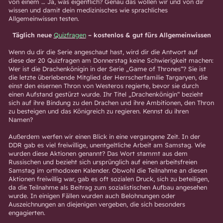
von einem … Ja, was eigentlich? Genau das wollen wir und von dir
wissen und damit dein medizinisches wie sprachliches
Allgemeinwissen testen.
Täglich neue
Quizfragen
– kostenlos & gut fürs Allgemeinwissen
Wenn du dir die Serie angeschaut hast, wird dir die Antwort auf
diese der 20 Quizfragen am Donnerstag keine Schwierigkeit machen:
Wer ist die Drachenkönigin in der Serie „Game of Thrones“? Sie ist
die letzte überlebende Mitglied der Herrscherfamilie Targaryen, die
einst den eisernen Thron von Westeros regierte, bevor sie durch
einen Aufstand gestürzt wurde. Ihr Titel „Drachenkönigin“ bezieht
sich auf ihre Bindung zu den Drachen und ihre Ambitionen, den Thron
zu besteigen und das Königreich zu regieren. Kennst du ihren
Namen?
Außerdem werfen wir einen Blick in eine vergangene Zeit. In der
DDR gab es viel freiwillige, unentgeltliche Arbeit am Samstag. Wie
wurden diese Aktionen genannt? Das Wort stammt aus dem
Russischen und bezieht sich ursprünglich auf einen arbeitsfreien
Samstag im orthodoxen Kalender. Obwohl die Teilnahme an diesen
Aktionen freiwillig war, gab es oft sozialen Druck, sich zu beteiligen,
da die Teilnahme als Beitrag zum sozialistischen Aufbau angesehen
wurde. In einigen Fällen wurden auch Belohnungen oder
Auszeichnungen an diejenigen vergeben, die sich besonders
engagierten.