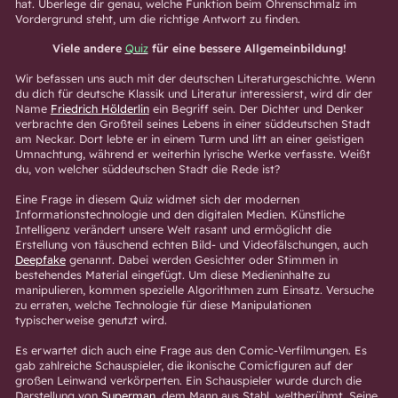
hat. Überlege dir genau, welche Funktion beim Ohrenschmalz im
Vordergrund steht, um die richtige Antwort zu finden.
Viele andere
Quiz
für eine bessere Allgemeinbildung!
Wir befassen uns auch mit der deutschen Literaturgeschichte. Wenn
du dich für deutsche Klassik und Literatur interessierst, wird dir der
Name
Friedrich Hölderlin
ein Begriff sein. Der Dichter und Denker
verbrachte den Großteil seines Lebens in einer süddeutschen Stadt
am Neckar. Dort lebte er in einem Turm und litt an einer geistigen
Umnachtung, während er weiterhin lyrische Werke verfasste. Weißt
du, von welcher süddeutschen Stadt die Rede ist?
Eine Frage in diesem Quiz widmet sich der modernen
Informationstechnologie und den digitalen Medien. Künstliche
Intelligenz verändert unsere Welt rasant und ermöglicht die
Erstellung von täuschend echten Bild- und Videofälschungen, auch
Deepfake
genannt. Dabei werden Gesichter oder Stimmen in
bestehendes Material eingefügt. Um diese Medieninhalte zu
manipulieren, kommen spezielle Algorithmen zum Einsatz. Versuche
zu erraten, welche Technologie für diese Manipulationen
typischerweise genutzt wird.
Es erwartet dich auch eine Frage aus den Comic-Verfilmungen. Es
gab zahlreiche Schauspieler, die ikonische Comicfiguren auf der
großen Leinwand verkörperten. Ein Schauspieler wurde durch die
Darstellung von
Superman
, dem Mann aus Stahl, weltberühmt. Seine