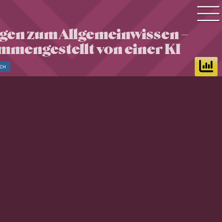
agen zum Allgemeinwissen –
Quiz Suche
mmengestellt von einer KI
Quiz Themen
ACH
Quiz Training
Zeit Quiz
Schwierigkeitsgrad
Antworten
Alle Bestenlisten
Offline Quiz
Anmelden