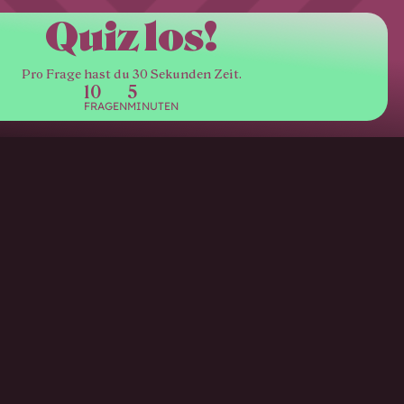
Quiz los!
Pro Frage hast du 30 Sekunden Zeit.
10
5
FRAGEN
MINUTEN