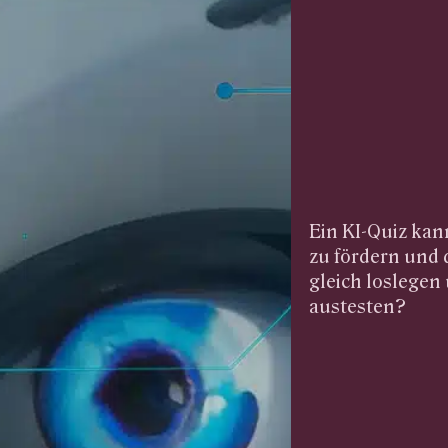
Ein KI-Quiz ka
zu fördern und 
gleich loslegen
austesten?