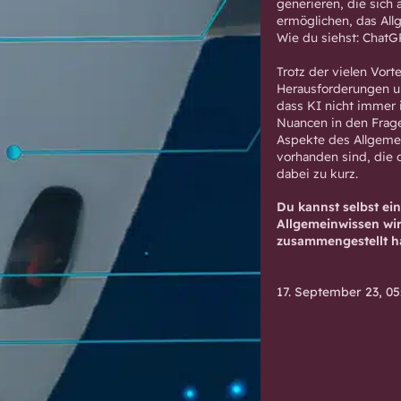
generieren, die sich
ermöglichen, das All
Wie du siehst: ChatG
Trotz der vielen Vort
Herausforderungen u
dass KI nicht immer 
Nuancen in den Frage
Aspekte des Allgeme
vorhanden sind, die 
dabei zu kurz.
Du kannst selbst ei
Allgemeinwissen wir
zusammengestellt ha
17. September 23, 05