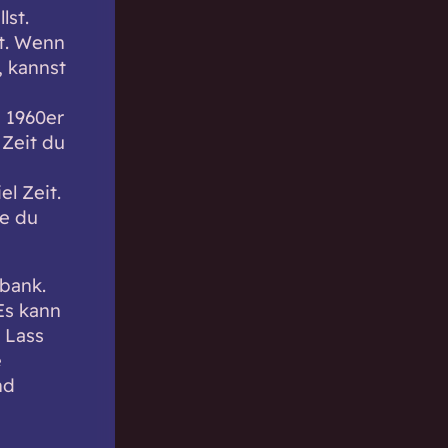
lst.
t. Wenn
 kannst
e 1960er
 Zeit du
l Zeit.
ie du
nbank.
Es kann
. Lass
e
nd