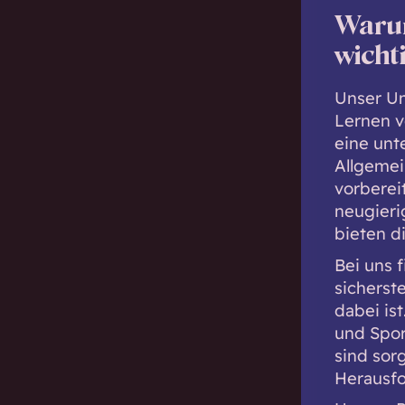
Warum
wicht
Unser Um
Lernen v
eine unt
Allgemei
vorberei
neugieri
bieten di
Bei uns 
sicherste
dabei is
und Spor
sind sorg
Herausfo