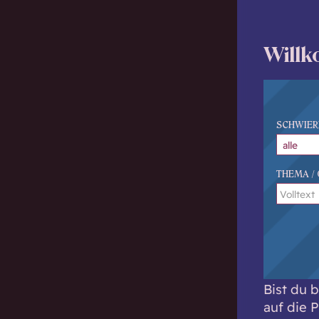
Willk
SCHWIER
THEMA / 
Bist du 
auf die P