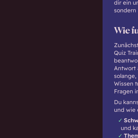
dir ein 
sondern 
Wie f
Zunächst
Quiz Trai
beantwor
Antwort 
solange, 
Wissen t
Fragen i
Du kanns
und wie 
Schw
und ka
The