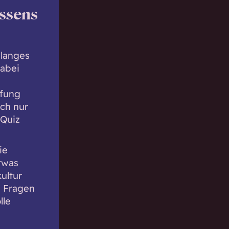
issens
slanges
dabei
üfung
ach nur
 Quiz
ie
etwas
ultur
e Fragen
lle