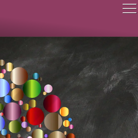
Quiz Suche
Quiz Themen
Quiz Training
Zeit Quiz
Schwierigkeitsgrad
Antworten
Alle Bestenlisten
Offline Quiz
Anmelden