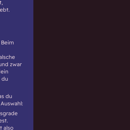
t,
ebt.
. Beim
alsche
 und zwar
dein
t du
as du
 Auswahl:
tsgrade
st.
t also