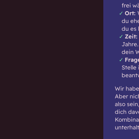
frei w
Ort:
du eh
du es 
Zeit
Jahre.
dein W
Frag
Stelle
beantw
Wir habe
Aber nic
also sein
dich dav
Kombinat
unterhal