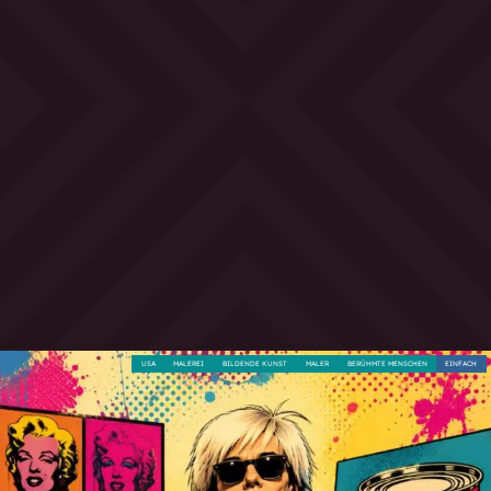
USA
MALEREI
BILDENDE KUNST
MALER
BERÜHMTE MENSCHEN
EINFACH