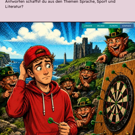
Antworten schaffst du aus den Themen Sprache, Sport und
Literatur?
LÄNDER
IRLAND
EUROPA
EINFACH