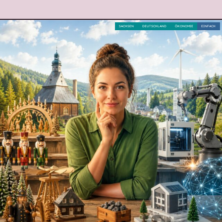
SACHSEN
DEUTSCHLAND
ÖKONOMIE
EINFACH