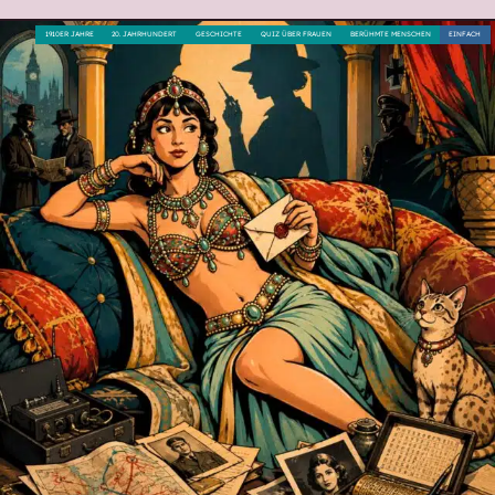
1910ER JAHRE
20. JAHRHUNDERT
GESCHICHTE
QUIZ ÜBER FRAUEN
BERÜHMTE MENSCHEN
EINFACH